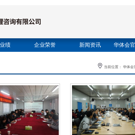
业绩
企业荣誉
新闻资讯
华体会
_华体
当前位置：
华体会