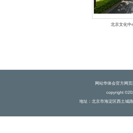
北京文化中
网站华体会官方网页版
copyright
地址：北京市海淀区西土城路