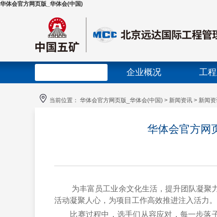
华体会官方网页版_华体会(中国)
华体会官方网页版
企业概况
工程
华体会官方网页版
_华体会(中国)
当前位置：
华体会官方网页版_华体会(中国)
>
新闻资讯
>
新闻资
_华体会(中
国)banner
华体会官方网页
为丰富员工业余文化生活，提升团队凝聚
活动凝聚人心，为项目工作高效推进注入活力。
比赛过程中，选手们从容应对，每一步落