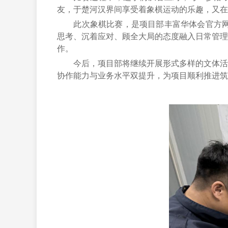
友，于楚河汉界间享受着象棋运动的乐趣，又在
此次象棋比赛，是项目部丰富华体会官方网
思考、沉着应对、顾全大局的态度融入日常管理
作。
今后，项目部将继续开展形式多样的文体活
协作能力与业务水平双提升，为项目顺利推进筑