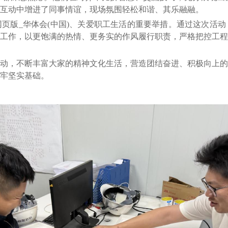
互动中增进了同事情谊，现场氛围轻松和谐、其乐融融。
页版_华体会(中国)、关爱职工生活的重要举措。通过这次活
工作，以更饱满的热情、更务实的作风履行职责，严格把控工程
动，不断丰富大家的精神文化生活，营造团结奋进、积极向上的
牢坚实基础。