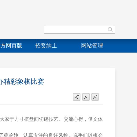
官方网页版
招贤纳士
网站管理
会(中国)
举办精彩象棋比赛
。大家于方寸棋盘间切磋技艺、交流心得，借文体
沉稳冷静、认真专注的良好风貌。选手们以棋会