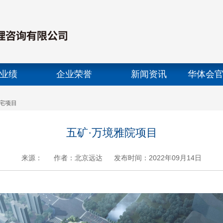
业绩
企业荣誉
新闻资讯
华体会
_华体
宅项目
五矿·万境雅院项目
来源：
作者：北京远达
发布时间：2022年09月14日
+
.
-