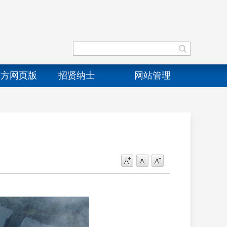
官方网页版
招贤纳士
网站管理
会(中国)