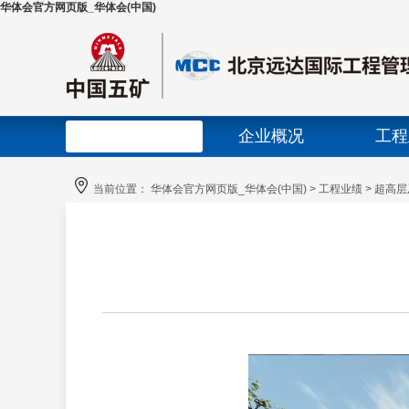
华体会官方网页版_华体会(中国)
华体会官方网页版
企业概况
工程
华体会官方网页版
_华体会(中国)
当前位置：
华体会官方网页版_华体会(中国)
>
工程业绩
>
超高层
_华体会(中
国)banner