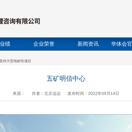
业绩
企业荣誉
新闻资讯
华体会
_华体
及特大型地标性项目
五矿明信中心
来源：
作者：北京远达
发布时间：2022年09月14日
+
.
-