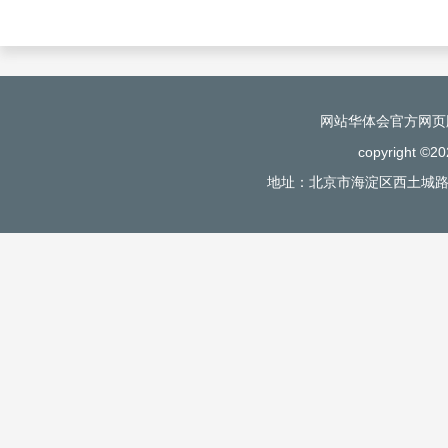
网站华体会官方网页版
copyright
地址：北京市海淀区西土城路